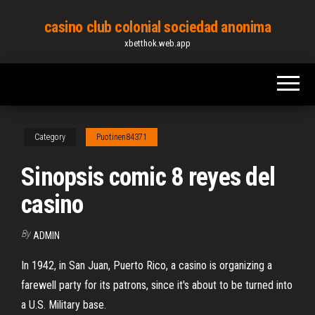
Skip
casino club colonial sociedad anonima
to
xbetthok.web.app
the
content
Category
Puotinen84371
Sinopsis comic 8 reyes del
casino
By
ADMIN
In 1942, in San Juan, Puerto Rico, a casino is organizing a
farewell party for its patrons, since it's about to be turned into
a U.S. Military base.