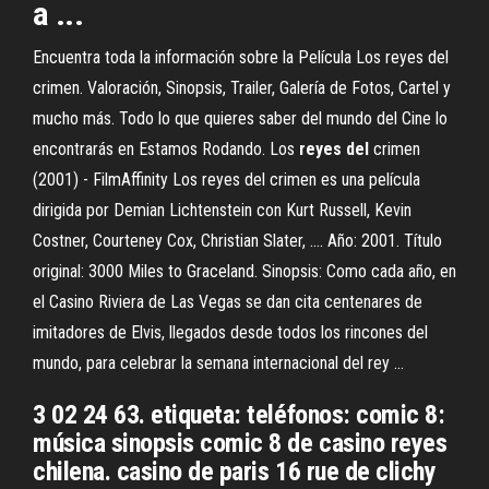
a ...
Encuentra toda la información sobre la Película Los reyes del
crimen. Valoración, Sinopsis, Trailer, Galería de Fotos, Cartel y
mucho más. Todo lo que quieres saber del mundo del Cine lo
encontrarás en Estamos Rodando. Los
reyes
del
crimen
(2001) - FilmAffinity Los reyes del crimen es una película
dirigida por Demian Lichtenstein con Kurt Russell, Kevin
Costner, Courteney Cox, Christian Slater, .... Año: 2001. Título
original: 3000 Miles to Graceland. Sinopsis: Como cada año, en
el Casino Riviera de Las Vegas se dan cita centenares de
imitadores de Elvis, llegados desde todos los rincones del
mundo, para celebrar la semana internacional del rey ...
3 02 24 63. etiqueta: teléfonos: comic 8:
música sinopsis comic 8 de casino reyes
chilena. casino de paris 16 rue de clichy