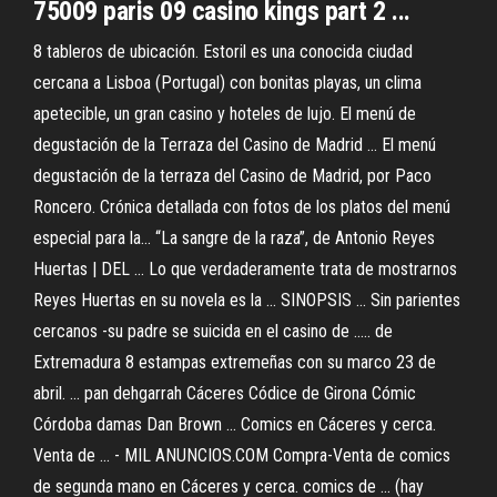
75009 paris 09 casino kings part 2 ...
8 tableros de ubicación. Estoril es una conocida ciudad
cercana a Lisboa (Portugal) con bonitas playas, un clima
apetecible, un gran casino y hoteles de lujo. El menú de
degustación de la Terraza del Casino de Madrid ... El menú
degustación de la terraza del Casino de Madrid, por Paco
Roncero. Crónica detallada con fotos de los platos del menú
especial para la... “La sangre de la raza”, de Antonio Reyes
Huertas | DEL ... Lo que verdaderamente trata de mostrarnos
Reyes Huertas en su novela es la ... SINOPSIS ... Sin parientes
cercanos -su padre se suicida en el casino de ..... de
Extremadura 8 estampas extremeñas con su marco 23 de
abril. ... pan dehgarrah Cáceres Códice de Girona Cómic
Córdoba damas Dan Brown ... Comics en Cáceres y cerca.
Venta de ... - MIL ANUNCIOS.COM Compra-Venta de comics
de segunda mano en Cáceres y cerca. comics de ... (hay