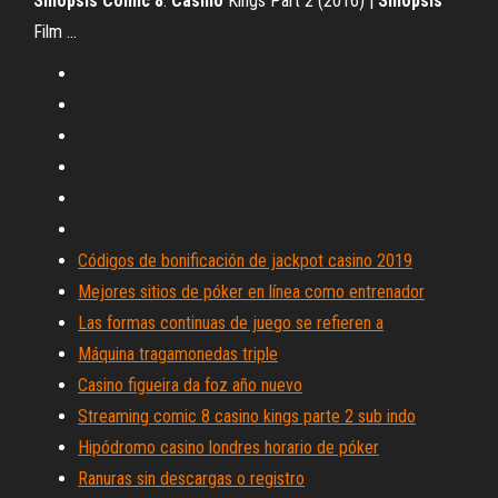
Sinopsis
Comic
8
:
Casino
Kings Part 2 (2016) |
Sinopsis
Film ...
Códigos de bonificación de jackpot casino 2019
Mejores sitios de póker en línea como entrenador
Las formas continuas de juego se refieren a
Máquina tragamonedas triple
Casino figueira da foz año nuevo
Streaming comic 8 casino kings parte 2 sub indo
Hipódromo casino londres horario de póker
Ranuras sin descargas o registro