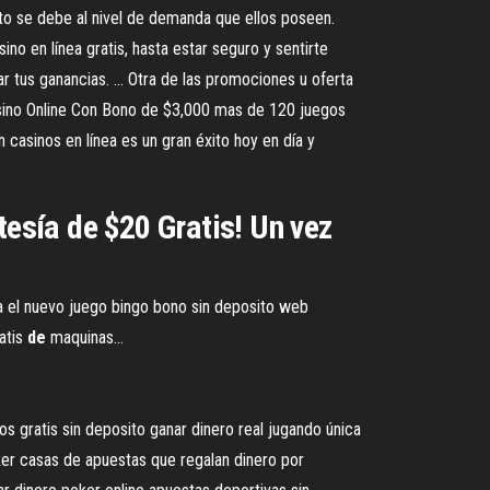
sto se debe al nivel de demanda que ellos poseen.
ino en línea gratis, hasta estar seguro y sentirte
 tus ganancias. ... Otra de las promociones u oferta
Casino Online Con Bono de $3,000 mas de 120 juegos
 casinos en línea es un gran éxito hoy en día y
tesía de $20 Gratis! Un vez
 el nuevo juego bingo bono sin deposito web
ratis
de
maquinas…
 gratis sin deposito ganar dinero real jugando única
ker
casas de apuestas que regalan dinero por