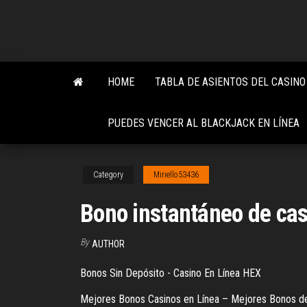
Skip
to
the
content
HOME
TABLA DE ASIENTOS DEL CASIN
PUEDES VENCER AL BLACKJACK EN LÍNEA
Category
Miriello53436
Bono instantáneo de cas
By
AUTHOR
Bonos Sin Depósito - Casino En Línea HEX
Mejores Bonos Casinos en Línea – Mejores Bonos de C