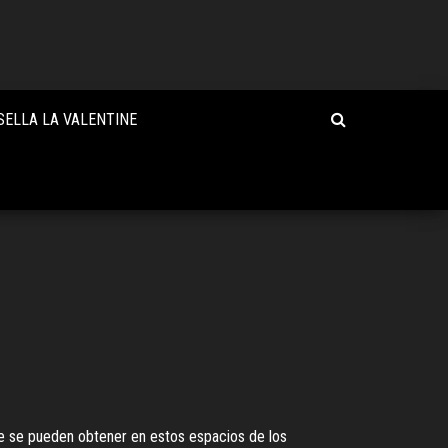
SELLA LA VALENTINE
ue se pueden obtener en estos espacios de los