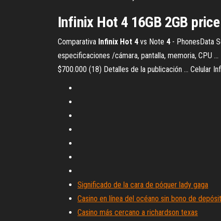
Infinix Hot 4 16GB 2GB price
Comparativa
Infinix
Hot
4
vs Note
4
- PhonesData Se
especificaciones /cámara, pantalla, memoria, CPU ...
$700.000 (18) Detalles de la publicación ... Celular I
Significado de la cara de póquer lady gaga
Casino en línea del océano sin bono de depósi
Casino más cercano a richardson texas