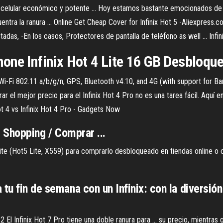
4 el celular económico y potente ... Hoy estamos bastante emocionados de
entra la ranura ... Online Get Cheap Cover for Infinix Hot 5 -Aliexpress.c
das, -En los casos, Protectores de pantalla de teléfono as well ... Infini
one Infinix Hot 4 Lite 16 GB Desbloq
 Wi-Fi 802.11 a/b/g/n, GPS, Bluetooth v4.10, and 4G (with support for Ba
r el mejor precio para el Infinix Hot 4 Pro no es una tarea fácil. Aquí 
ot 4 vs Infinix Hot 4 Pro - Gadgets Now
 Shopping / Comprar ...
 Lite (Hot5 Lite, X559) para comprarlo desbloqueado en tiendas online 
tu fin de semana con un Infinix: con la diversión
 El Infinix Hot 7 Pro tiene una doble ranura para ... su precio, mientras que