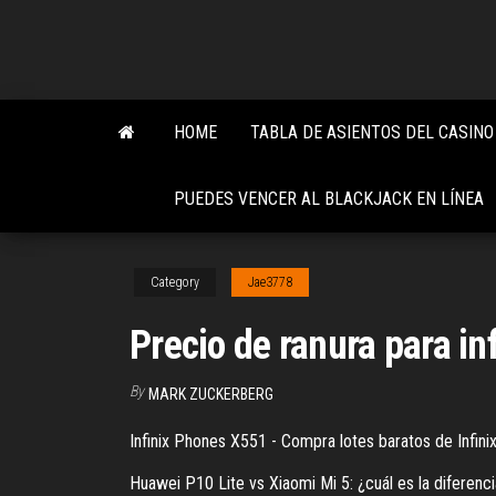
Skip
to
the
content
HOME
TABLA DE ASIENTOS DEL CASIN
PUEDES VENCER AL BLACKJACK EN LÍNEA
Category
Jae3778
Precio de ranura para infi
By
MARK ZUCKERBERG
Infinix Phones X551 - Compra lotes baratos de Infinix 
Huawei P10 Lite vs Xiaomi Mi 5: ¿cuál es la diferenc