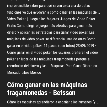
imprescindible saber para qué sirven cada una de estas
funciones ya que ayudarán a cómo ganar en las máquinas de ...
Video Poker | Juega a los Mejores Juegos de Video Poker
Gratis Como elegir el juego más efectivo para ganar más
dinero y aplicar las estrategias para ganar video poker. Las
máquinas de video póker se diferencia unas de otras Cómo
ganar en el video póker: 11 pasos (con fotos) 23/09/2019 ·
Cómo ganar en el video póker. los usuarios prefieren el video
póker en lugar de las máquinas tragamonedas porque el
reembolso del dinero y las ... Maquinas Para Ganar Dinero en
Mercado Libre México
Cómo ganar en las máquinas
tragamonedas - Betsson
Cómo las máquinas aprendieron a engañar a los humanos (y ...