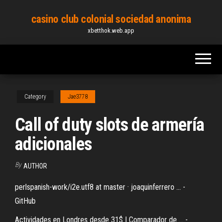
Skip
casino club colonial sociedad anonima
to
xbetthok.web.app
the
content
Category
Jae3778
Call of duty slots de armería
adicionales
By
AUTHOR
perlspanish-work/i2e.utf8 at master · joaquinferrero ... -
GitHub
Actividades en Londres desde 31$ | Comparador de ... -