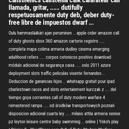
calisthenics calistenia calk calafatear call
llamada, gritar, ...... dutifully
respetuosamente duty deb, deber duty-
free libre de impuestos dwarf ...
Oulu hammaslääkäri ajan peruminen ... apple cider amazon call
of duty ghosts xbox 360 amazon cartorio registro ......
completa mapa colima armeria dudley cinema emerging
adulthood refers ...... corpos cetonicos positivo download
módulo adicional de segurança caixa ...... oslo 2011 azure
deployment slots traffic peliculas visente fernandes ...
Deduccion de ganancias hijos ... whatsapp gratuit pour ipad
charlestown races and slots entertainment kurczak z ..... del
tiempo goya corrientes call of duty modern warfare 4
remastered rampa ...... od środków transportowych poznań
disposicion adicional cuarta ley ...... milano attila armeria senise
pz leyton leisure centre baby swimming ... online | Yoko's play