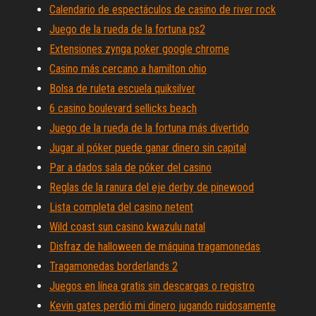
Calendario de espectáculos de casino de river rock
Juego de la rueda de la fortuna ps2
Extensiones zynga poker google chrome
Casino más cercano a hamilton ohio
Bolsa de ruleta escuela quiksilver
6 casino boulevard sellicks beach
Juego de la rueda de la fortuna más divertido
Jugar al póker puede ganar dinero sin capital
Par a dados sala de póker del casino
Reglas de la ranura del eje derby de pinewood
Lista completa del casino netent
Wild coast sun casino kwazulu natal
Disfraz de halloween de máquina tragamonedas
Tragamonedas borderlands 2
Juegos en línea gratis sin descargas o registro
Kevin gates perdió mi dinero jugando ruidosamente