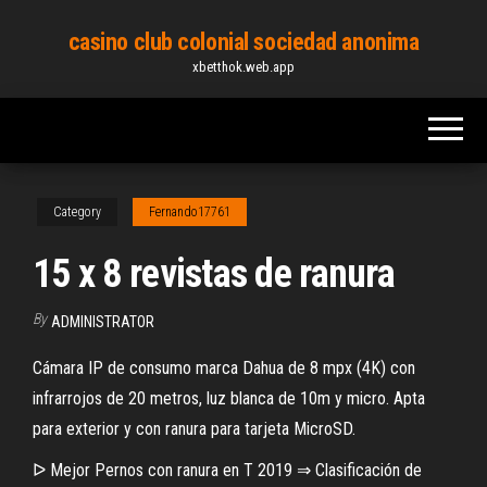
Skip
casino club colonial sociedad anonima
to
xbetthok.web.app
the
content
Category
Fernando17761
15 x 8 revistas de ranura
By
ADMINISTRATOR
Cámara IP de consumo marca Dahua de 8 mpx (4K) con
infrarrojos de 20 metros, luz blanca de 10m y micro. Apta
para exterior y con ranura para tarjeta MicroSD.
ᐅ Mejor Pernos con ranura en T 2019 ⇒ Clasificación de